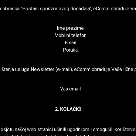
a obrasca "Postani sponzor ovog događaja", eComm obrađuje Vaše
Ime prezime
Mobilni telefon
Email
Poruka
rištenja usluge Newsletter (e-mail), eComm obrađuje Vaše lične po
Vaš email
2. KOLAČIĆI
jetu našoj web stranici učinili ugodnijom i omogućili korištenje