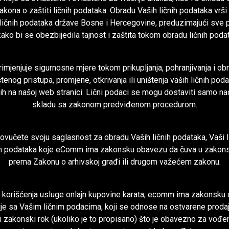
Zakona o zaštiti ličnih podataka. Obradu Vaših ličnih podataka vr
 ličnih podataka države Bosne i Hercegovine, preduzimajući sve 
ako bi se obezbijedila tajnost i zaštita tokom obradu ličnih poda
jenjuje sigurnosne mjere tokom prikupljanja, pohranjivanja i obra
enog pristupa, promjene, otkrivanja ili uništenja vaših ličnih poda
ih na našoj web stranici. Lični podaci se mogu dostaviti samo na
skladu sa zakonom predviđenom procedurom.
ovučete svoju saglasnost za obradu Vaših ličnih podataka, Vaši li
čnih podataka koje eComm ima zakonsku obavezu da čuva u zakons
prema Zakonu o arhivskoj građi ili drugom važećem zakonu.
om korišćenja usluge onlajn kupovine karata, ecomm ima zakonsku
e sa Vašim ličnim podacima, koji se odnose na ostvarene prodaje
duži zakonski rok (ukoliko je to propisano) što je obavezno za vođ