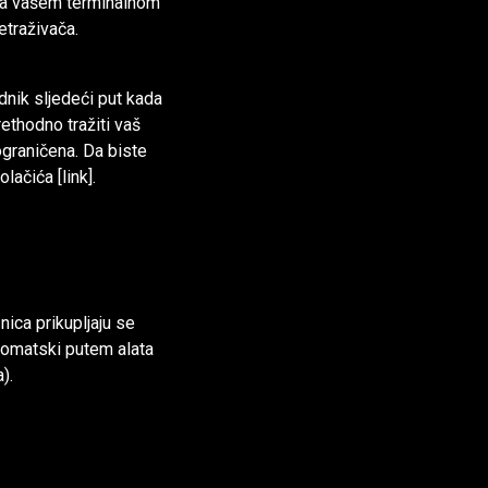
 na vašem terminalnom
etraživača.
nik sljedeći put kada
rethodno tražiti vaš
ograničena. Da biste
lačića [link].
ica prikupljaju se
utomatski putem alata
).