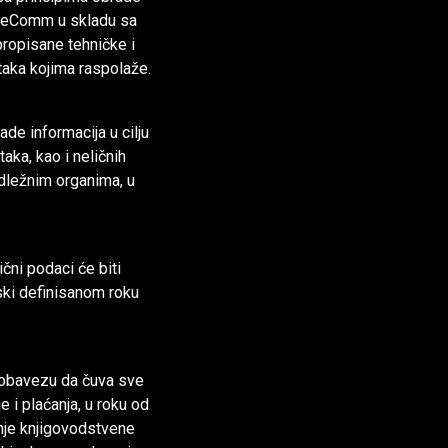
ši eComm u skladu sa
propisane tehničke i
taka kojima raspolaže.
de informacija u cilju
taka, kao i neličnih
dležnim organima, u
čni podaci će biti
ki definisanom roku
 obavezu da čuva sve
 i plaćanja, u roku od
enje knjigovodstvene