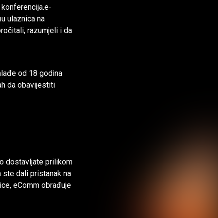
i konferencija.e-
nu ulaznica na
čitali, razumjeli i da
 mlađe od 18 godina
h da obavijestiti
no dostavljate prilikom
ste dali pristanak na
anice, eComm obrađuje