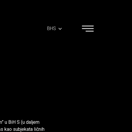
BHS
m” u BiH S (u daljem
as kao subjekata ličnih