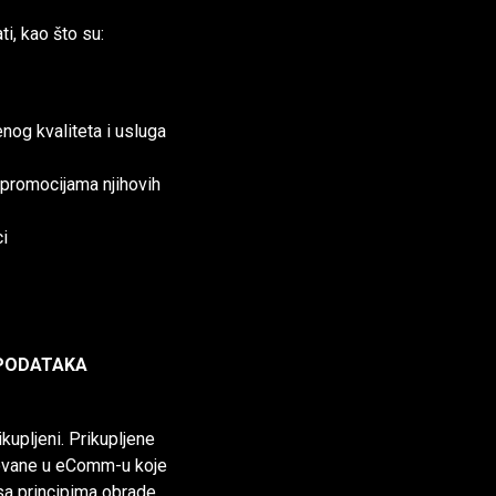
i, kao što su:
enog kvaliteta i usluga
 promocijama njihovih
i
 PODATAKA
ikupljeni. Prikupljene
ažovane u eComm-u koje
 sa principima obrade