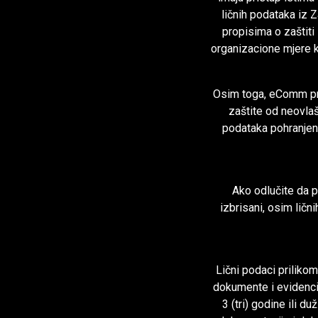
ličnih podataka iz 
propisima o zaštiti
organizacione mjere k
Osim toga, eComm prim
zaštite od neovlašt
podataka pohranjen
Ako odlučite da p
izbrisani, osim li
Lični podaci prilik
dokumente i evidencij
3 (tri) godine ili 