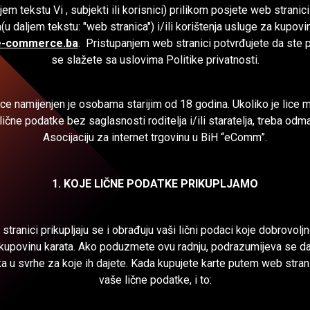
em tekstu Vi , subjekti ili korisnici) prilikom posjete web stranic
 daljem tekstu: "web stranica") i/ili korištenja usluge za kupovi
.e-commerce.ba
. Pristupanjem web stranici potvrđujete da ste pro
se slažete sa uslovima Politike privatnosti.
ce namijenjen je osobama starijim od 18 godina. Ukoliko je lice
lične podatke bez saglasnosti roditelja i/ili staratelja, treba odma
Asocijaciju za internet trgovinu u BiH “eComm”.
1. KOJE LIČNE PODATKE PRIKUPLJAMO
tranici prikupljaju se i obrađuju vaši lični podaci koje dobrovolj
 kupovinu karata. Ako poduzmete ovu radnju, podrazumijeva se da 
ka u svrhe za koje ih dajete. Kada kupujete karte putem web str
vaše lične podatke, i to: