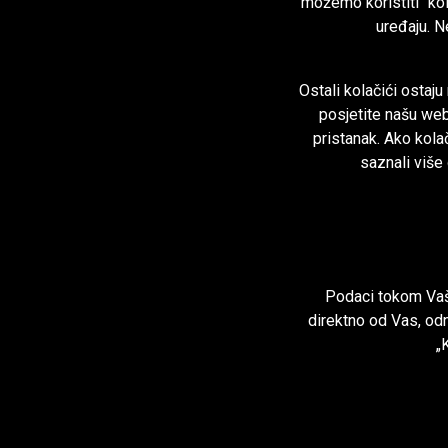
možemo koristiti "ko
uređaju. N
Ostali kolačići osta
posjetite našu web 
pristanak. Ako kola
saznali više 
Podaci tokom Vaše
direktno od Vas, odn
„