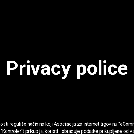
Privacy police
nosti reguliše način na koji Asocijacija za internet trgovinu “eCom
"Kontroler") prikuplja, koristi i obrađuje podatke prikupljene od v