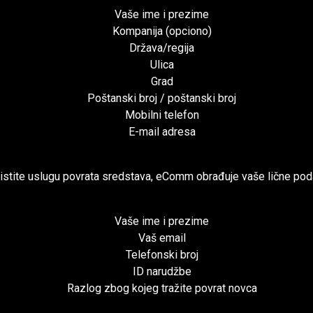
Vaše ime i prezime
Kompanija (opciono)
Država/regija
Ulica
Grad
Poštanski broj / poštanski broj
Mobilni telefon
E-mail adresa
istite uslugu povrata sredstava, eComm obrađuje vaše lične podat
Vaše ime i prezime
Vaš email
Telefonski broj
ID narudžbe
Razlog zbog kojeg tražite povrat novca