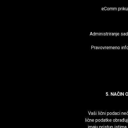
eComm prikupl
Administriranje sadr
Pravovremeno infor
5. NAČIN
Vaši lični podaci neć
lične podatke obrađuj
imaju pristup istima