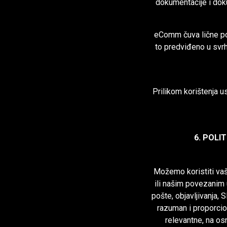
dokumentacije i do
eComm čuva lične pod
to predviđeno u svr
Prilikom korištenja 
6. POLI
Možemo koristiti va
ili našim povezanim 
pošte, objavljivanja, 
razuman i proporcio
relevantne, na o