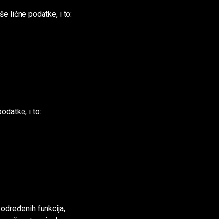
 lične podatke, i to:
datke, i to:
 određenih funkcija,