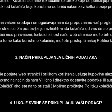
lačiće". Kolačići su male tekstualne datoteke koje se pohranjuju
eki od kolačića koje koristimo se brišu nakon završetka sesije pr
ju na vašem uređaju i omogućavaju nam da prepoznamo vaš pregled
stranicu. Za postavljanje različitih vrsta kolačića od vas će se p
čići nisu prihvaćeni, funkcionalnost naše web stranice može biti 
o tome kako koristimo kolačiće, možete pristupiti našoj Politici ko
3. NAČIN PRIKUPLJANJA LIČNIH PODATAKA
 posjete web stranici i prilikom korištenja usluge kupovine ulazn
osno na način da nam Vi lično i direktno dostavite podatke ili a
Kolačići“ ako ste na to pristali ( Molimo pročitajte Politiku kolačića
4. U KOJE SVRHE SE PRIKUPLJAJU VAŠI PODACI?