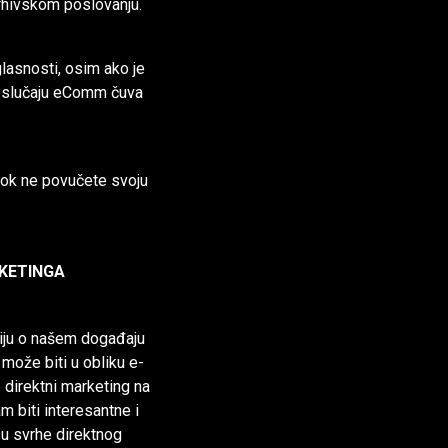
hivskom poslovanju.
lasnosti, osim ako je
m slučaju eComm čuva
dok ne povučete svoju
RKETINGA
iju o našem događaju
može biti u obliku e-
o direktni marketing na
 biti interesantne i
u svrhe direktnog