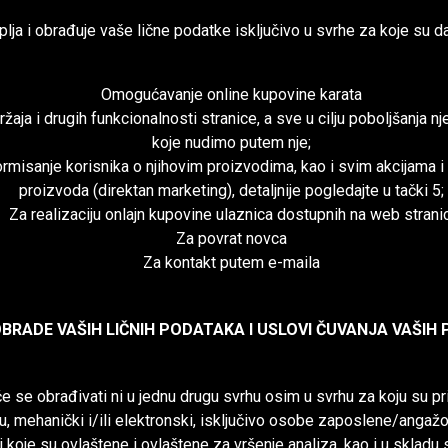
ja i obrađuje vaše lične podatke isključivo u svrhe za koje su dat
Omogućavanje online kupovine karata
žaja i drugih funkcionalnosti stranice, a sve u cilju poboljšanja nj
koje nudimo putem nje;
misanje korisnika o njihovim proizvodima, kao i svim akcijama i
proizvoda (direktan marketing), detaljnije pogledajte u tački 5;
Za realizaciju onlajn kupovine ulaznica dostupnih na web stranic
Za povrat novca
Za kontakt putem e-maila
 OBRADE VAŠIH LIČNIH PODATAKA I USLOVI ČUVANJA VAŠIH
e se obrađivati ​​ni u jednu drugu svrhu osim u svrhu za koju su pr
u, mehanički i/ili elektronski, isključivo osobe zaposlene/ang
 i koje su ovlaštene i ovlaštene za vršenje analiza, kao i u skladu