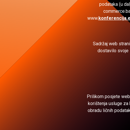
podataka (u dalj
commerce.ba(u
www.
konferencija
Sadržaj web strani
dostavilo svoje 
Prilikom posjete web s
korištenja usluge za
obradu ličnih podata