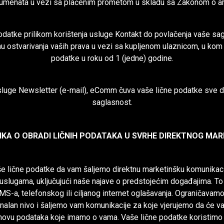
kumenata u vezi sa plaćenim prometom u skladu sa Zakonom o ar
atke prilikom korištenja usluge Kontakt do povlačenja vaše sag
hu ostvarivanja vaših prava u vezi sa kupljenom ulaznicom, u ko
podatke u roku od 1 (jedne) godine.
usluge Newsletter (e-mail), eComm čuva vaše lične podatke sve 
saglasnost.
TIKA O OBRADI LIČNIH PODATAKA U SVRHE DIREKTNOG MA
še lične podatke da vam šaljemo direktnu marketinšku komunikac
uslugama, uključujući naše najave o predstojećim događajima. To 
SMS-a, telefonskog ili ciljanog internet oglašavanja. Ograničavam
nalan nivo i šaljemo vam komunikacije za koje vjerujemo da će vam
snovu podataka koje imamo o vama. Vaše lične podatke koristimo 